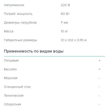
Напряжение
220 В
Потреб. мощность
60 Вт
Диаметры патрубков
1" мм
Масса
10 кг
Габаритные размеры
0,1 х 0,12 х 0,95 м
Применимость по видам воды
Питьевая
+
Бассейн
+
Морская
-
Очищенный сток
-
Техническая
-
Оборотная
-