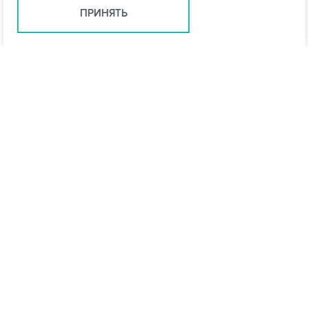
ПРИНЯТЬ
Санкт-Петербург +7 (812) 648-28-63
spb@vo-da.ru
Мессенджеры