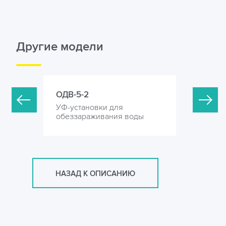
Другие модели
ОДВ-5-2
ОДВ-5-4
УФ-установки для
УФ-устан
оды
обеззараживания воды
обеззара
НАЗАД К ОПИСАНИЮ