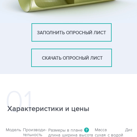
ЗАПОЛНИТЬ ОПРОСНЫЙ ЛИСТ
СКАЧАТЬ ОПРОСНЫЙ ЛИСТ
Характеристики и цены
Модель
Производи-
Масса
Диаме
Размеры в плане
?
тельность
длина
ширина
высота
сухая
с водой