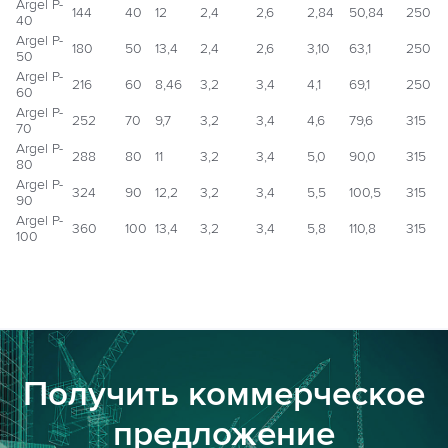
Argel P-
144
40
12
2,4
2,6
2,84
50,84
250
40
Argel P-
180
50
13,4
2,4
2,6
3,10
63,1
250
50
Argel P-
216
60
8,46
3,2
3,4
4,1
69,1
250
60
Argel P-
252
70
9,7
3,2
3,4
4,6
79,6
315
70
Argel P-
288
80
11
3,2
3,4
5,0
90,0
315
80
Argel P-
324
90
12,2
3,2
3,4
5,5
100,5
315
90
Argel P-
360
100
13,4
3,2
3,4
5,8
110,8
315
100
Получить коммерческое
предложение