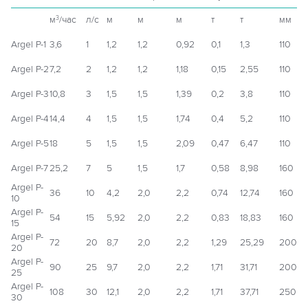
м
/час
л/с
м
м
м
т
т
мм
3
Argel P-1
3,6
1
1,2
1,2
0,92
0,1
1,3
110
Argel P-2
7,2
2
1,2
1,2
1,18
0,15
2,55
110
Argel P-3
10,8
3
1,5
1,5
1,39
0,2
3,8
110
Argel P-4
14,4
4
1,5
1,5
1,74
0,4
5,2
110
Argel P-5
18
5
1,5
1,5
2,09
0,47
6,47
110
Argel P-7
25,2
7
5
1,5
1,7
0,58
8,98
160
Argel P-
36
10
4,2
2,0
2,2
0,74
12,74
160
10
Argel P-
54
15
5,92
2,0
2,2
0,83
18,83
160
15
Argel P-
72
20
8,7
2,0
2,2
1,29
25,29
200
20
Argel P-
90
25
9,7
2,0
2,2
1,71
31,71
200
25
Argel P-
108
30
12,1
2,0
2,2
1,71
37,71
250
30