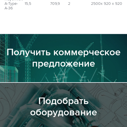
A-Type-
15,5
709,9
2
2500х 920 х 920
А-36
Получить коммерческое
предложение
Подобрать
оборудование