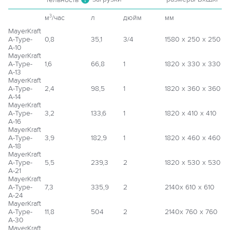
м
/час
л
дюйм
мм
3
MayerKraft
A-Type-
0,8
35,1
3/4
1580 х 250 х 250
А-10
MayerKraft
A-Type-
1,6
66,8
1
1820 х 330 х 330
А-13
MayerKraft
A-Type-
2,4
98,5
1
1820 х 360 х 360
А-14
MayerKraft
A-Type-
3,2
133,6
1
1820 х 410 х 410
А-16
MayerKraft
A-Type-
3,9
182,9
1
1820 х 460 х 460
А-18
MayerKraft
A-Type-
5,5
239,3
2
1820 х 530 х 530
А-21
MayerKraft
A-Type-
7,3
335,9
2
2140х 610 х 610
А-24
MayerKraft
A-Type-
11,8
504
2
2140х 760 х 760
А-30
MayerKraft