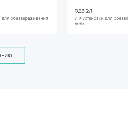
ОДВ-2Л
и для обеззараживания
УФ-установки для обезз
воды
САНИЮ