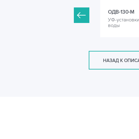
ДВ-100-М
ОДВ-130-М
Ф-установки для обеззараживания
УФ-установк
оды
воды
НАЗАД К ОПИ