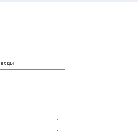
 воды
-
-
+
-
-
-