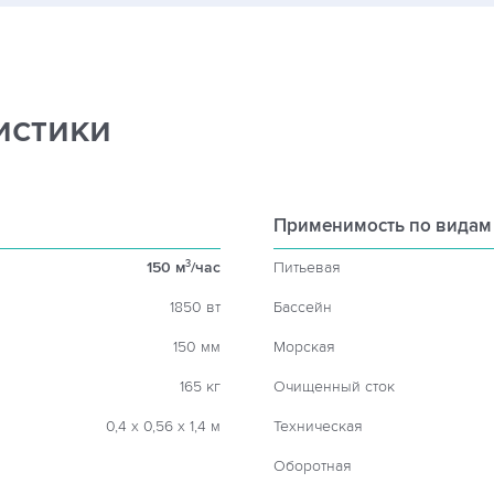
истики
Применимость по видам
150 м
/час
Питьевая
3
1850 вт
Бассейн
150 мм
Морская
165 кг
Очищенный сток
0,4 х 0,56 х 1,4 м
Техническая
Оборотная