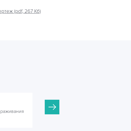
теж (pdf, 267 Кб)
ОДВ-6С
араживания
УФ-установки для обеззараживания
воды