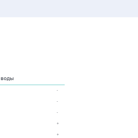
 воды
-
-
-
+
+