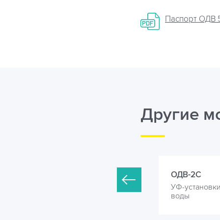
Паспорт ОДВ 5-
Другие м
ДВ-2С-1.7
ОДВ-2С
Ф-установки для обеззараживания
УФ-установк
оды
воды