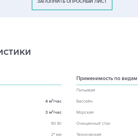
ЗАПОЛНИТЬ ОПРОСНЫЙ ЛИСТ
истики
Применимость по видам
Питьевая
4 м
/час
Бассейн
3
3 м
/час
Морская
3
90 Вт
Очищенный сток
2" мм
Техническая