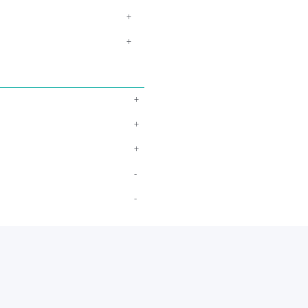
+
+
+
+
+
-
-