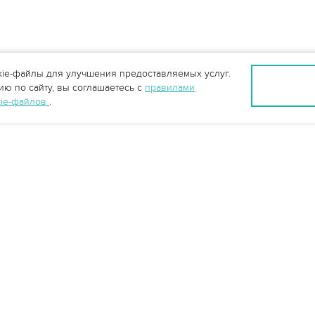
ie-файлы для улучшения предоставляемых услуг.
ю по сайту, вы соглашаетесь с
правилами
kie-файлов
.
Санкт-Петербург +7 (812) 648-28-63
spb@vo-da.ru
Мессенджеры