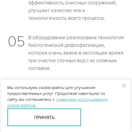
эффективность очистных сооружений,
улучшает качество ила и
технологичность всего процесса.
В оборудовании реализована технология
биологической дефосфатизации,
которая очень важна в настоящее время
при очистке сточных вод с их сложным
составом.
В станции Argel BIO предусмотрены
Мы используем cookie-файлы для улучшения
предоставляемых услуг. Продолжая навигацию по
условия для успешного протекания
сайту, вы соглашаетесь с
правилами использования
процессов нитрификации и
cookie-файлов
.
денитрификации, причем с разделением
ПРИНЯТЬ
обработки возвратных потоков рецикла
и активного ила.