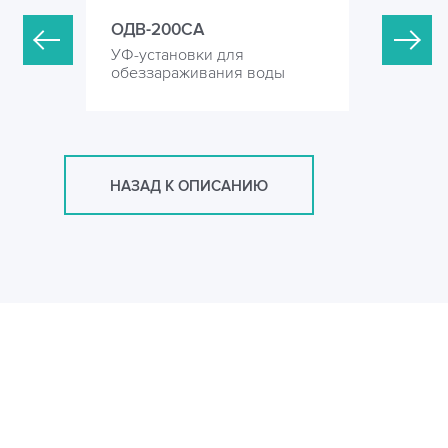
ОДВ-200СА
ОДВ-400
УФ-установки для
УФ-устан
оды
обеззараживания воды
обеззара
НАЗАД К ОПИСАНИЮ