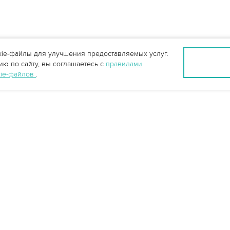
ie-файлы для улучшения предоставляемых услуг.
ю по сайту, вы соглашаетесь с
правилами
kie-файлов
.
Санкт-Петербург +7 (812) 648-28-63
spb@vo-da.ru
Мессенджеры