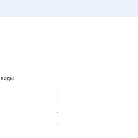
 воды
+
+
-
-
-