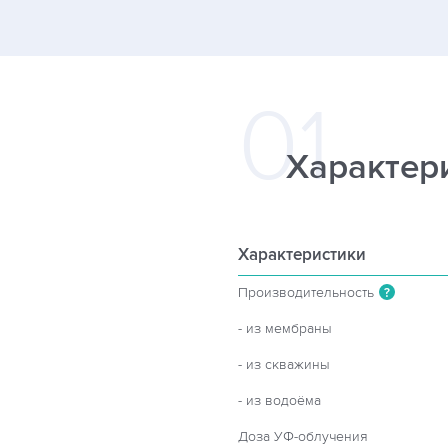
Характер
Характеристики
Производительность
?
- из мембраны
- из скважины
- из водоёма
Доза УФ-облучения