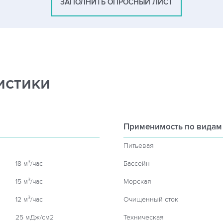
ЗАПОЛНИТЬ ОПРОСНЫЙ ЛИСТ
истики
Применимость по видам
Питьевая
18 м
/час
Бассейн
3
15 м
/час
Морская
3
12 м
/час
Очищенный сток
3
25 мДж/см2
Техническая