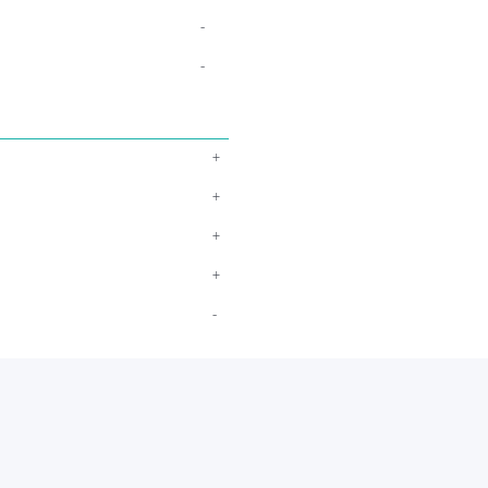
-
-
+
+
+
+
-