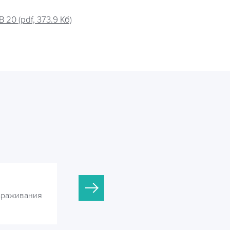
20 (pdf, 373.9 Кб)
ОДВ-40
араживания
УФ-установки для обеззараживания
воды