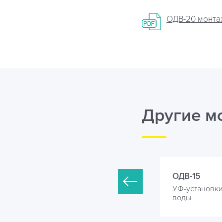
ОДВ-20 монтаж
Другие м
ДВ-10
ОДВ-15
Ф-установки для обеззараживания
УФ-установк
оды
воды