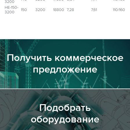
3200
НЕ-150-
150
3200
18800
7,28
7,61
110/160
3200
Получить коммерческое
предложение
Подобрать
оборудование