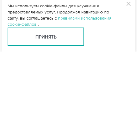
Статьи
Мы используем cookie-файлы для улучшения
предоставляемых услуг. Продолжая навигацию по
сайту, вы соглашаетесь с
правилами использования
cookie-файлов
.
Очистка сточных вод складов,
логистических центров
ПРИНЯТЬ
Ливневые очистные сооружения - выбор
схемы
Проточная и накопительная
схема очистки ливневых стоков
Очистка сточных вод
рыбоперерабатывающих предприятий