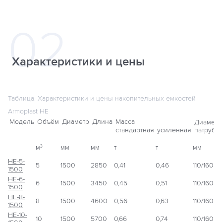
Характеристики и цены
Таблица. Характеристики и цены накопительных емкостей
Armoplast НЕ
Модель
Объём
Диаметр
Длина
Масса
Диаметр
стандартная
усиленная
патрубк
м
мм
мм
т
т
мм
3
НЕ-5-
5
1500
2850
0,41
0,46
110/160
1500
НЕ-6-
6
1500
3450
0,45
0,51
110/160
1500
НЕ-8-
8
1500
4600
0,56
0,63
110/160
1500
НЕ-10-
10
1500
5700
0,66
0,74
110/160