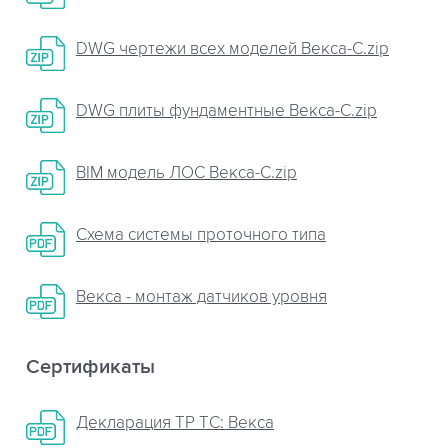
DWG чертежи всех моделей Векса-C.zip
DWG плиты фундаментные Векса-С.zip
BIM модель ЛОС Векса-С.zip
Схема системы проточного типа
Векса - монтаж датчиков уровня
Сертификаты
Декларация ТР ТС: Векса