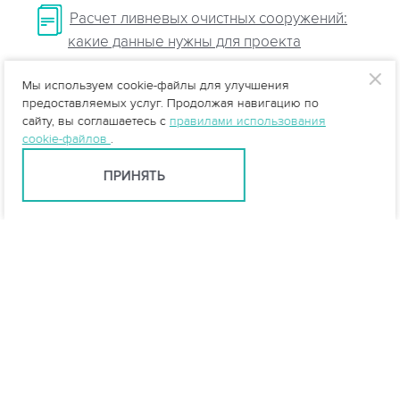
Расчет ливневых очистных сооружений:
какие данные нужны для проекта
Назначение ливневой системы на
Мы используем cookie-файлы для улучшения
предоставляемых услуг. Продолжая навигацию по
автомобильных дорогах
сайту, вы соглашаетесь с
правилами использования
cookie-файлов
.
Очистные сооружения ливневой
канализации
ПРИНЯТЬ
Санкт-Петербург +7 (812) 648-28-63