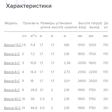
Характеристики
Модель
Произв-ть
Размеры установки
Высота патруб.
Диам
длина
высота
ширина
вход
выход
корп
л/с
м³/ч
м
м
м
мм
мм
мм
Векса-1,5-С
1,5
5,4
1,7
1,7
1,66
1350
1200
1700
Векса-2-С
2
7,2
1,7
1,7
2,16
1850
1700
1700
Векса-3-С
3
10,8
1,7
1,7
2,36
2050
1900
1700
Векса-4-С
4
14,4
1,7
1,7
2,73
2350
2200
1700
Векса-5-С
5
18
1,7
1,7
3,01
2650
2500
1700
Векса-8-С
8
28,8
3,1
2
2,18
1950
1750
2000
Векса-10-С
10
36
3,3
2
2,18
1950
1750
2000
Векса-13-С
13
46,8
4,5
2
2,18
1950
1750
2000