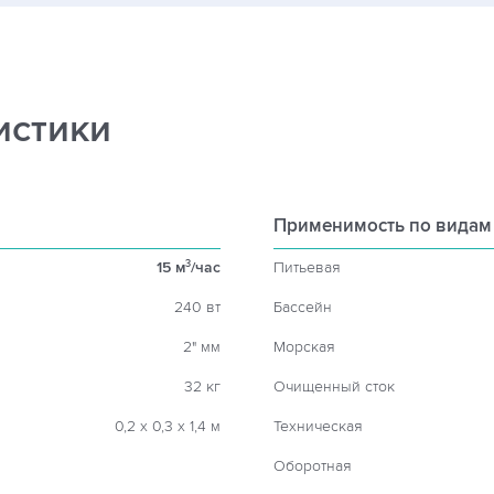
истики
Применимость по видам
15 м
/час
Питьевая
3
240 вт
Бассейн
2" мм
Морская
32 кг
Очищенный сток
0,2 х 0,3 х 1,4 м
Техническая
Оборотная