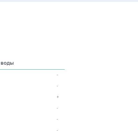
 воды
-
-
+
-
-
-