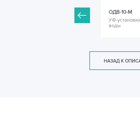
ДВ-7-М
ОДВ-10-М
Ф-установки для обеззараживания
УФ-установк
оды
воды
НАЗАД К ОПИ