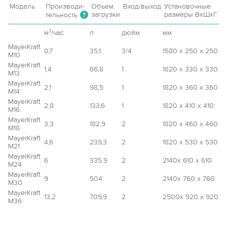
Модель
Производи-
Объем
Вход/выход
Установочные
загрузки
размеры ВхШхГ
тельность
?
м
/час
л
дюйм
мм
3
MayerKraft
0,7
35,1
3/4
1580 х 250 х 250
М10
MayerKraft
1,4
66,8
1
1820 х 330 х 330
М13
MayerKraft
2,1
98,5
1
1820 х 360 х 360
М14
MayerKraft
2,8
133,6
1
1820 х 410 х 410
М16
MayerKraft
3,3
182,9
2
1820 х 460 х 460
М18
MayerKraft
4,6
239,3
2
1820 х 530 х 530
М21
MayerKraft
6
335,9
2
2140х 610 х 610
М24
MayerKraft
9
504
2
2140х 760 х 760
М30
MayerKraft
13,2
709,9
2
2500х 920 х 920
М36