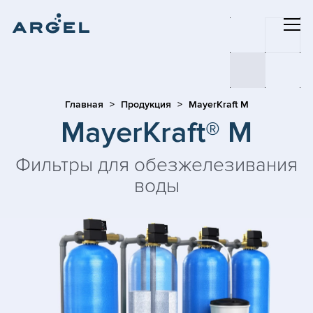
Главная
Продукция
MayerKraft M
MayerKraft® M
Фильтры для обезжелезивания
воды