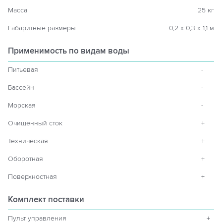
Масса
25 кг
Габаритные размеры
0,2 х 0,3 х 1,1 м
Применимость по видам воды
Питьевая
-
Бассейн
-
Морская
-
Очищенный сток
+
Техническая
+
Оборотная
+
Поверхностная
+
Комплект поставки
Пульт управления
+