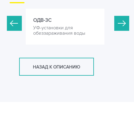
ОДВ-3С
ОДВ-6С
УФ-установки для
УФ-устан
оды
обеззараживания воды
обеззара
НАЗАД К ОПИСАНИЮ