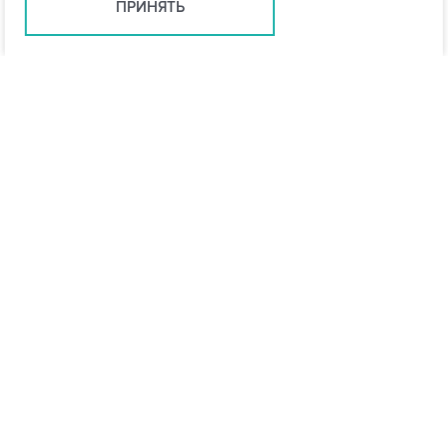
ПРИНЯТЬ
Санкт-Петербург +7 (812) 648-28-63
spb@vo-da.ru
Мессенджеры