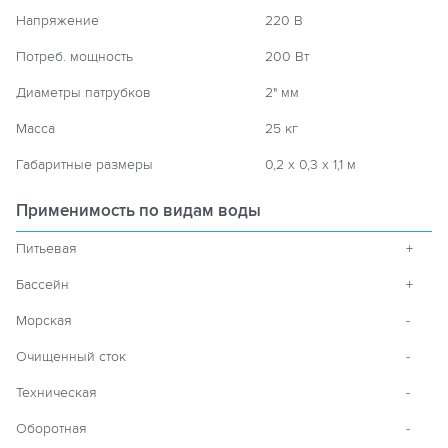
Напряжение
220 В
Потреб. мощность
200 Вт
Диаметры патрубков
2" мм
Масса
25 кг
Габаритные размеры
0,2 х 0,3 х 1,1 м
Применимость по видам воды
Питьевая
+
Бассейн
+
Морская
-
Очищенный сток
-
Техническая
-
Оборотная
-