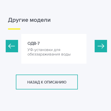
Другие модели
ОДВ-7
ОДВ-15
УФ-установки для
УФ-устан
оды
обеззараживания воды
обеззара
НАЗАД К ОПИСАНИЮ