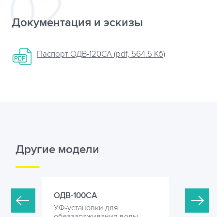
Документация и эскизы
Паспорт ОДВ-120СА (pdf, 564.5 Кб)
Другие модели
ОДВ-100СА
ОДВ-150
УФ-установки для
УФ-устан
оды
обеззараживания воды
обеззара