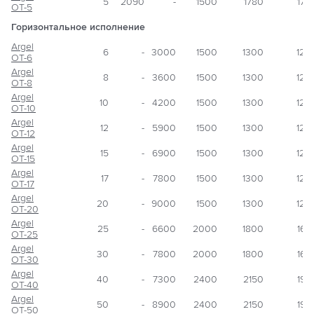
5
2090
-
1500
1780
170
OT-5
Горизонтальное исполнение
Argel
6
-
3000
1500
1300
120
OT-6
Argel
8
-
3600
1500
1300
120
OT-8
Argel
10
-
4200
1500
1300
120
OT-10
Argel
12
-
5900
1500
1300
120
OT-12
Argel
15
-
6900
1500
1300
120
OT-15
Argel
17
-
7800
1500
1300
120
OT-17
Argel
20
-
9000
1500
1300
120
OT-20
Argel
25
-
6600
2000
1800
165
OT-25
Argel
30
-
7800
2000
1800
165
OT-30
Argel
40
-
7300
2400
2150
195
OT-40
Argel
50
-
8900
2400
2150
195
OT-50