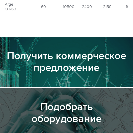
Argel
60
-
10500
2400
2150
195
OT-60
Получить коммерческое
предложение
Подобрать
оборудование