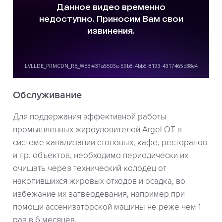
Обслуживание
Для поддержания эффективной работы
промышленных жироуловителей Argel OT в
системе канализации столовых, кафе, ресторанов
и пр. объектов, необходимо периодически их
очищать через технический колодец от
накопившихся жировых отходов и осадка, во
избежание их затвердевания, например при
помощи ассенизаторской машины не реже чем 1
раз в 6 месяцев.