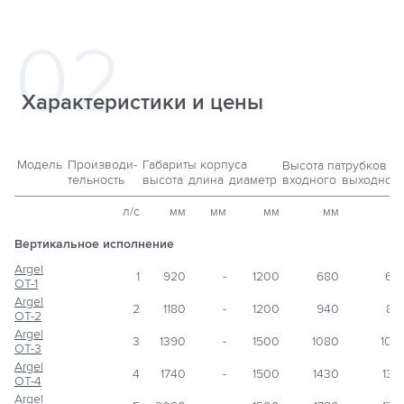
Характеристики и цены
Модель
Производи-
Габариты корпуса
Высота патрубков
?
тельность
высота
длина
диаметр
входного
выходног
л/c
мм
мм
мм
мм
м
Вертикальное исполнение
Argel
1
920
-
1200
680
60
OT-1
Argel
2
1180
-
1200
940
86
OT-2
Argel
3
1390
-
1500
1080
100
OT-3
Argel
4
1740
-
1500
1430
135
OT-4
Argel