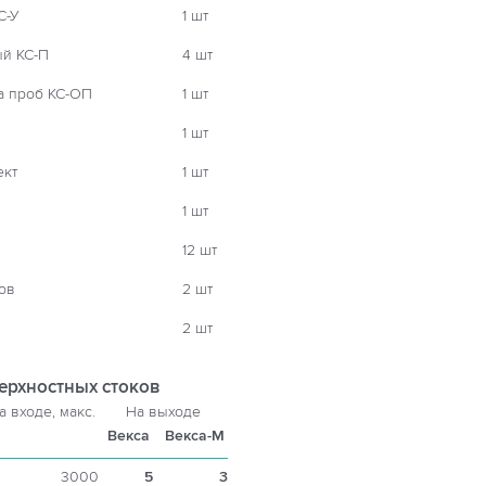
С-У
1 шт
ый КС-П
4 шт
а проб КС-ОП
1 шт
1 шт
ект
1 шт
1 шт
12 шт
ов
2 шт
2 шт
ерхностных стоков
а входе, макс.
На выходе
Векса
Векса-М
3000
5
3