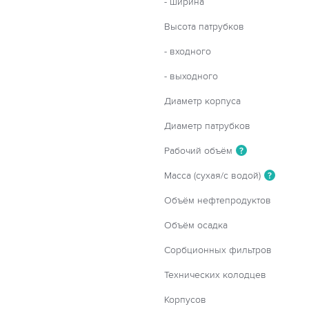
- ширина
Высота патрубков
- входного
- выходного
Диаметр корпуса
Диаметр патрубков
Рабочий объём
?
Масса (сухая/с водой)
?
Объём нефтепродуктов
Объём осадка
Сорбционных фильтров
Технических колодцев
Корпусов