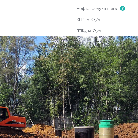
Нефтепродукты, мг/л
?
ХПК, мгO
/л
2
БПК
, мгO
/л
5
2