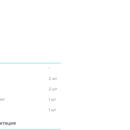
-
2 шт
2 шт
ект
1 шт
1 шт
ктация