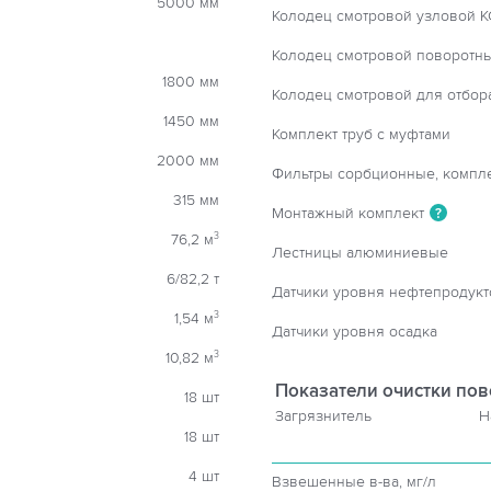
5000 мм
Колодец смотровой узловой К
Колодец смотровой поворотн
1800 мм
Колодец смотровой для отбор
1450 мм
Комплект труб с муфтами
2000 мм
Фильтры сорбционные, компл
315 мм
Монтажный комплект
?
76,2 м
3
Лестницы алюминиевые
6/82,2 т
Датчики уровня нефтепродукт
1,54 м
3
Датчики уровня осадка
10,82 м
3
Показатели очистки пов
18 шт
Загрязнитель
Н
18 шт
4 шт
Взвешенные в-ва, мг/л