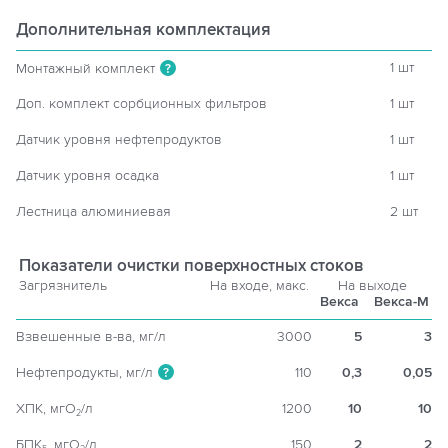
Дополнительная комплектация
1 шт
Монтажный комплект
?
Доп. комплект сорбционных фильтров
1 шт
Датчик уровня нефтепродуктов
1 шт
Датчик уровня осадка
1 шт
Лестница алюминиевая
2 шт
Показатели очистки поверхностных стоков
Загрязнитель
На входе, макс.
На выходе
Векса
Векса-М
Взвешенные в-ва, мг/л
3000
5
3
Нефтепродукты, мг/л
110
0,3
0,05
?
ХПК, мгO
/л
1200
10
10
2
БПК
, мгO
/л
150
2
2