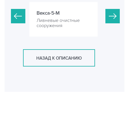
Векса-5-М
Векса-8-М
стные
Ливневые очистные
Ливневые 
сооружения
сооружени
НАЗАД К ОПИСАНИЮ