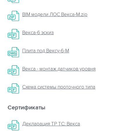
BIM модели ЛОС Векса-М.zip
Векса-6 эскиз
Плита пoд Вексу-6-М
Векса - монтаж датчиков уровня
Схема системы проточного типа
Сертификаты
Декларация ТР ТС: Векса