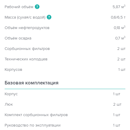
Рабочий объём
5,87 м
3
?
Масса (сухая/с водой)
0,6/6,5 т
?
Объём нефтепродуктов
0,18 м
3
Объём осадка
0,7 м
3
Сорбционных фильтров
2 шт
Технических колодцев
2 шт
Корпусов
1 шт
Базовая комплектация
Корпус
1 шт
Люк
2 шт
Комплект сорбционных фильтров
1 шт
Руководство по эксплуатации
1 шт