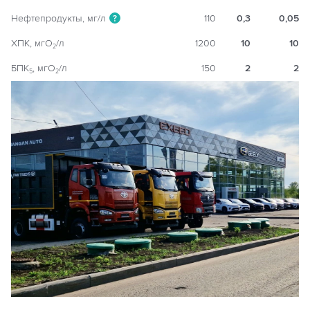
Нефтепродукты, мг/л
110
0,3
0,05
?
ХПК, мгO
/л
1200
10
10
2
БПК
, мгO
/л
150
2
2
5
2