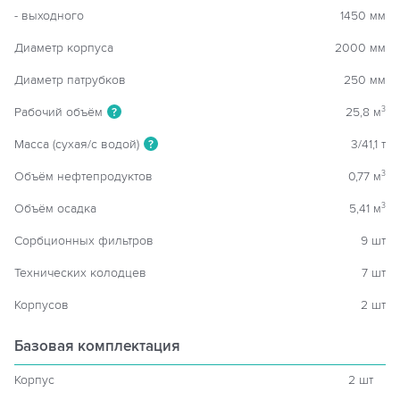
- выходного
1450 мм
Диаметр корпуса
2000 мм
Диаметр патрубков
250 мм
Рабочий объём
25,8 м
3
?
Масса (сухая/с водой)
3/41,1 т
?
Объём нефтепродуктов
0,77 м
3
Объём осадка
5,41 м
3
Сорбционных фильтров
9 шт
Технических колодцев
7 шт
Корпусов
2 шт
Базовая комплектация
Корпус
2 шт