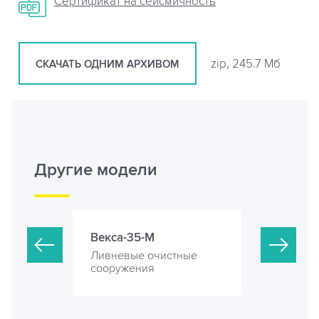
Сертификат на сейсмичность
zip, 245.7 Мб
СКАЧАТЬ ОДНИМ АРХИВОМ
Другие модели
Векса-35-М
Векса-40-
стные
Ливневые очистные
Ливневые 
сооружения
сооружени