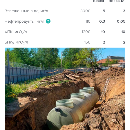
Векса
Векса-М
Взвешенные в-ва, мг/л
3000
5
3
Нефтепродукты, мг/л
110
0,3
0,05
?
ХПК, мгO
/л
1200
10
10
2
БПК
, мгO
/л
150
2
2
5
2