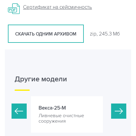
Сертификат на сейсмичность
zip, 245.3 Мб
СКАЧАТЬ ОДНИМ АРХИВОМ
Другие модели
Векса-25-М
Векса-35-
стные
Ливневые очистные
Ливневые 
сооружения
сооружени