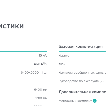
истики
Базовая комплектация
13 л/с
Корпус
46,8 м
/ч
Люк
3
6400х2000 - 1 шт
Комплект сорбционных фильт
Руководство по эксплуатации
6400 мм
Дополнительная компле
2180 мм
Монтажный комплект
?