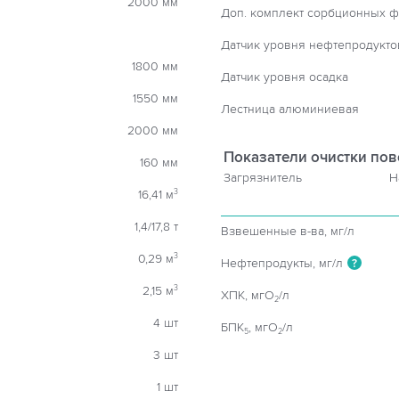
2000 мм
Доп. комплект сорбционных ф
Датчик уровня нефтепродукто
1800 мм
Датчик уровня осадка
1550 мм
Лестница алюминиевая
2000 мм
Показатели очистки пов
160 мм
Загрязнитель
Н
16,41 м
3
1,4/17,8 т
Взвешенные в-ва, мг/л
0,29 м
3
Нефтепродукты, мг/л
?
2,15 м
3
ХПК, мгO
/л
2
4 шт
БПК
, мгO
/л
5
2
3 шт
1 шт