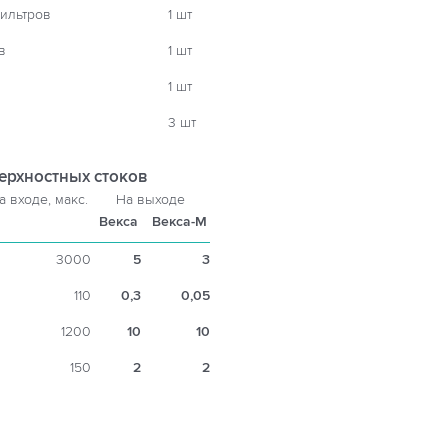
ильтров
1 шт
в
1 шт
1 шт
3 шт
ерхностных стоков
а входе, макс.
На выходе
Векса
Векса-М
3000
5
3
110
0,3
0,05
1200
10
10
150
2
2