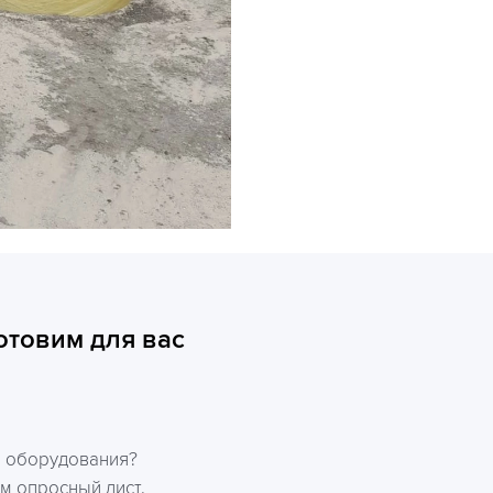
отовим для вас
р оборудования?
м опросный лист,