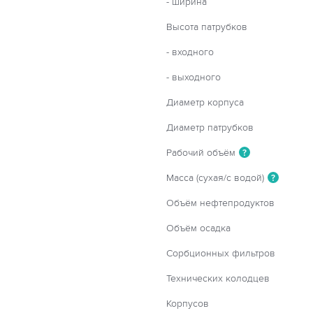
- ширина
Высота патрубков
- входного
- выходного
Диаметр корпуса
Диаметр патрубков
Рабочий объём
?
Масса (сухая/с водой)
?
Объём нефтепродуктов
Объём осадка
Сорбционных фильтров
Технических колодцев
Корпусов