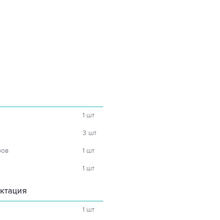
1 шт
3 шт
ров
1 шт
1 шт
ктация
1 шт