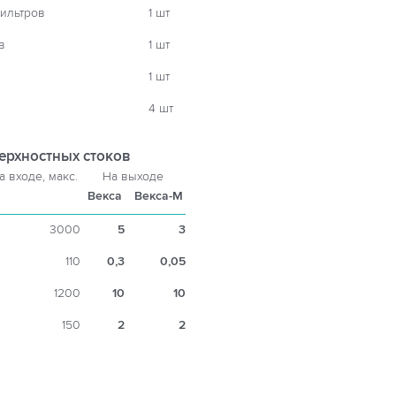
ильтров
1 шт
в
1 шт
1 шт
4 шт
ерхностных стоков
а входе, макс.
На выходе
Векса
Векса-М
3000
5
3
110
0,3
0,05
1200
10
10
150
2
2