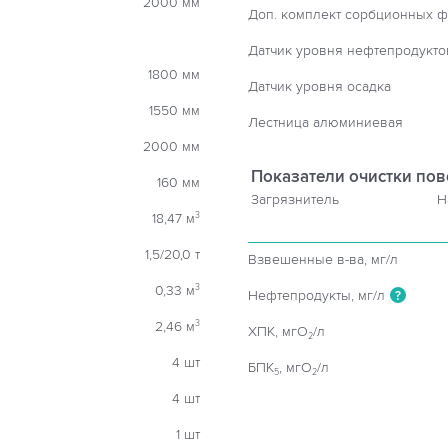
2000 мм
Доп. комплект сорбционных ф
Датчик уровня нефтепродукто
1800 мм
Датчик уровня осадка
1550 мм
Лестница алюминиевая
2000 мм
Показатели очистки пов
160 мм
Загрязнитель
Н
18,47 м
3
1,5/20,0 т
Взвешенные в-ва, мг/л
0,33 м
3
Нефтепродукты, мг/л
?
2,46 м
3
ХПК, мгO
/л
2
4 шт
БПК
, мгO
/л
5
2
4 шт
1 шт