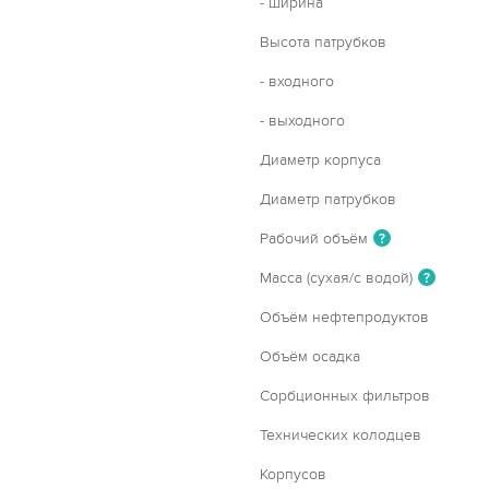
- ширина
Высота патрубков
- входного
- выходного
Диаметр корпуса
Диаметр патрубков
Рабочий объём
?
Масса (сухая/с водой)
?
Объём нефтепродуктов
Объём осадка
Сорбционных фильтров
Технических колодцев
Корпусов