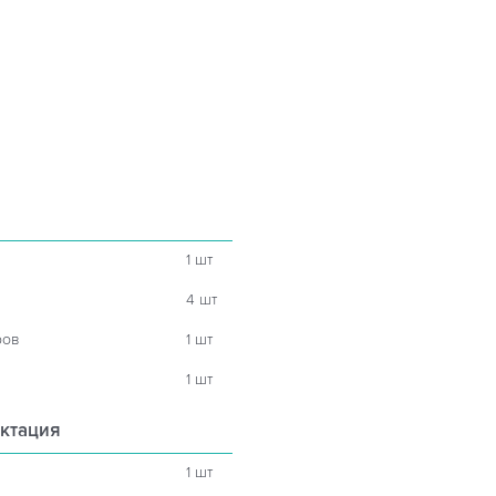
1 шт
4 шт
ров
1 шт
1 шт
ктация
1 шт