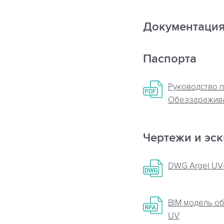
Документаци
Паспорта
Руководство п
Обеззаражива
Чертежи и эс
DWG Argel UV
BIM модель о
UV