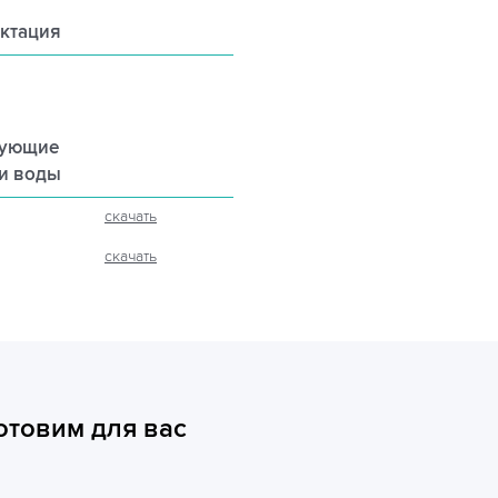
ктация
рующие
ли воды
скачать
скачать
отовим для вас