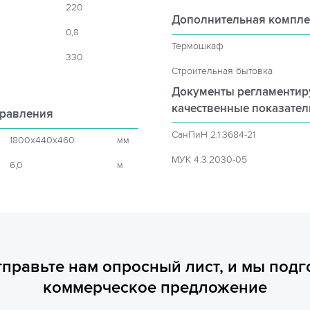
220
Дополнительная компле
0,8
Термошкаф
330
Строительная бытовка
Документы регламенти
качественные показате
правления
СанПиН 2.1.3684-21
1800x440x460
мм
МУК 4.3.2030-05
6,0
м
тправьте нам опросный лист, и мы подг
коммерческое предложение