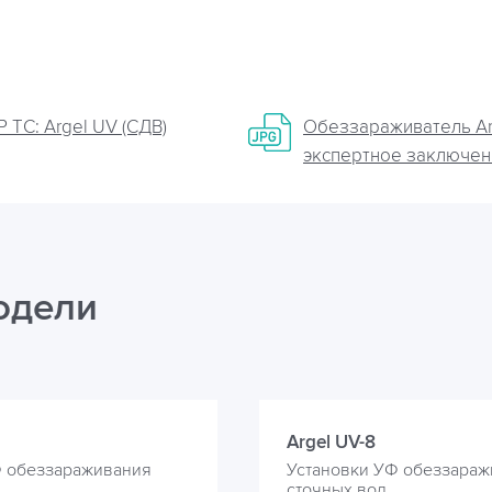
 ТС: Argel UV (СДВ)
Обеззараживатель Ar
экспертное заключен
одели
Argel UV-8
Ф обеззараживания
Установки УФ обеззараж
сточных вод