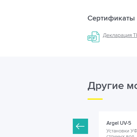
Сертификаты
Декларация ТР
Другие м
rgel UV-4
Argel UV-5
становки УФ обеззараживания
Установки У
точных вод
сточных вод