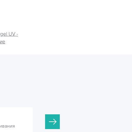
gel UV -
ие
Argel UV-10
ивания
Установки УФ обеззараживания
сточных вод