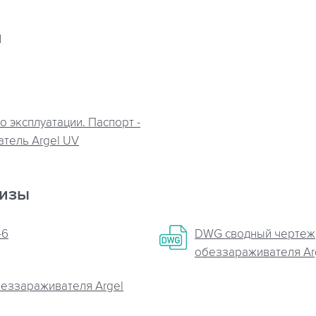
я
о эксплуатации. Паспорт -
тель Argel UV
кизы
-6
DWG сводный чертеж
обеззараживателя Ar
беззараживателя Argel