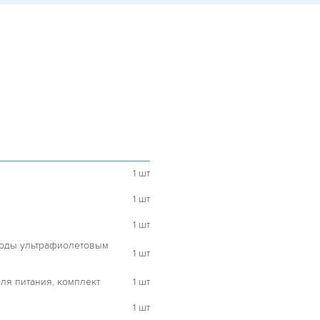
1 шт
1 шт
1 шт
воды ультрафиолетовым
1 шт
ля питания, комплект
1 шт
1 шт