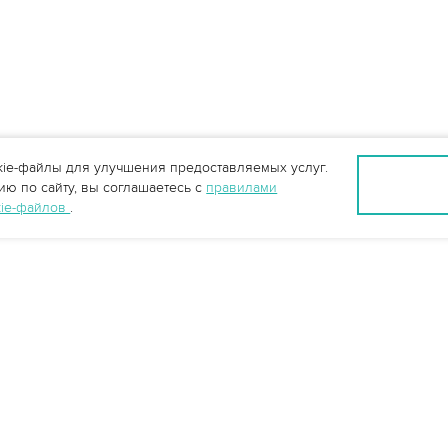
ie-файлы для улучшения предоставляемых услуг.
ю по сайту, вы соглашаетесь с
правилами
kie-файлов
.
Санкт-Петербург +7 (812) 648-28-63
spb@vo-da.ru