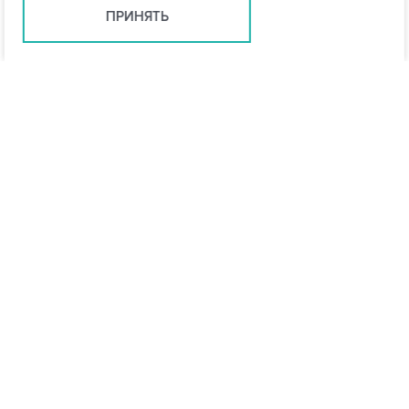
ПРИНЯТЬ
Санкт-Петербург +7 (812) 648-28-63
spb@vo-da.ru
Мессенджеры