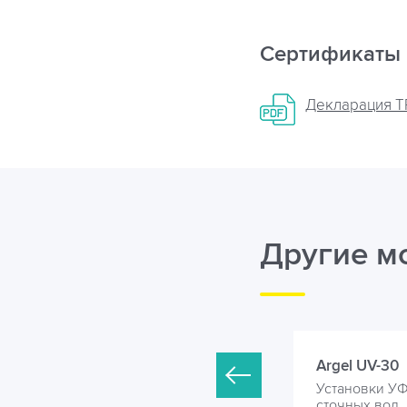
Сертификаты
Декларация ТР
Другие м
rgel UV-25
Argel UV-30
становки УФ обеззараживания
Установки У
точных вод
сточных вод