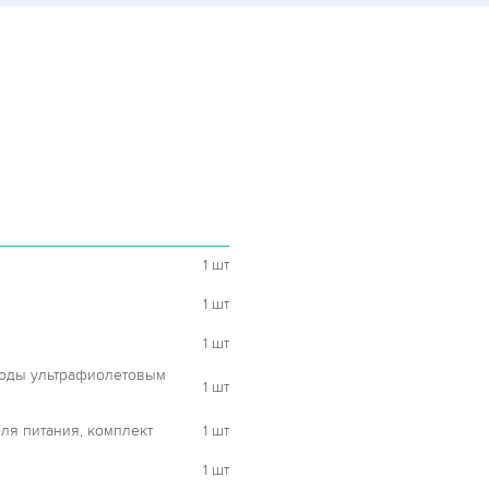
1 шт
1 шт
1 шт
воды ультрафиолетовым
1 шт
ля питания, комплект
1 шт
1 шт