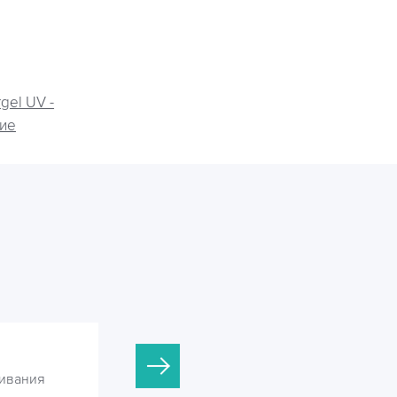
gel UV -
ие
Argel UV-45
ивания
Установки УФ обеззараживания
сточных вод