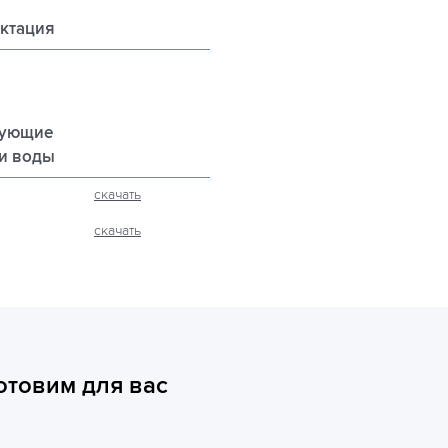
ктация
рующие
ли воды
скачать
скачать
отовим для вас