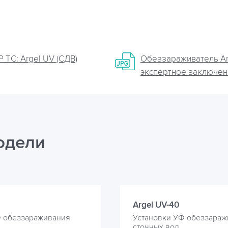
 ТС: Argel UV (СДВ)
Обеззараживатель Ar
экспертное заключен
одели
Argel UV-40
Ф обеззараживания
Установки УФ обеззараж
сточных вод