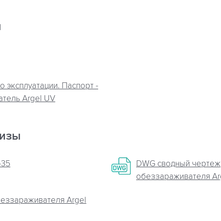
я
о эксплуатации. Паспорт -
тель Argel UV
кизы
-35
DWG сводный чертеж
обеззараживателя Ar
беззараживателя Argel