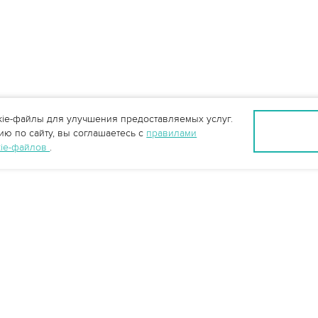
ie-файлы для улучшения предоставляемых услуг.
ю по сайту, вы соглашаетесь с
правилами
kie-файлов
.
Санкт-Петербург +7 (812) 648-28-63
spb@vo-da.ru