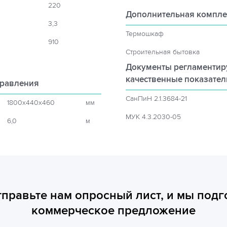
220
Дополнительная компле
3,3
Термошкаф
910
Строительная бытовка
Документы регламенти
качественные показате
правления
СанПиН 2.1.3684-21
1800x440x460
мм
МУК 4.3.2030-05
6,0
м
тправьте нам опросный лист, и мы подг
коммерческое предложение