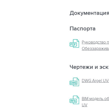
Документаци
Паспорта
Руководство п
Обеззаражива
Чертежи и эс
DWG Argel UV
BIM модель о
UV