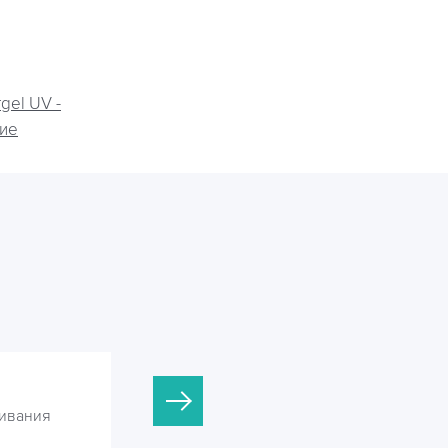
gel UV -
ие
Argel UV-25
ивания
Установки УФ обеззараживания
сточных вод