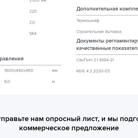
2500 мм
Дополнительная компле
220
Термошкаф
2,0
Строительная бытовка
564
Документы регламенти
качественные показате
правления
СанПиН 2.1.3684-21
1800x440x460
мм
МУК 4.3.2030-05
6,0
м
тправьте нам опросный лист, и мы подг
коммерческое предложение