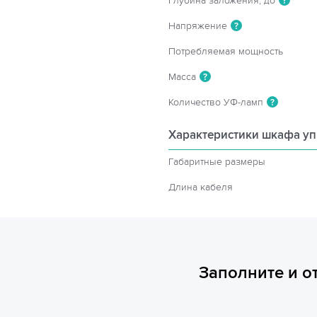
Глубина заложения, до
?
Напряжение
?
Потребляемая мощность
Масса
?
Количество УФ-ламп
?
Характеристики шкафа у
Габаритные размеры
Длина кабеля
Заполните и о