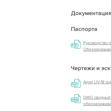
Документаци
Паспорта
Руководство п
Обеззаражива
Чертежи и эс
Argel UV-18 эс
DWG сводный
обеззаражива