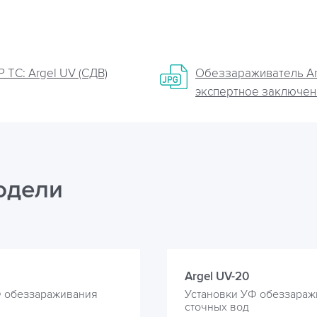
 ТС: Argel UV (СДВ)
Обеззараживатель Ar
экспертное заключен
одели
Argel UV-20
Ф обеззараживания
Установки УФ обеззараж
сточных вод