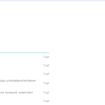
1 шт
1 шт
1 шт
воды ультрафиолетовым
1 шт
ля питания, комплект
1 шт
1 шт