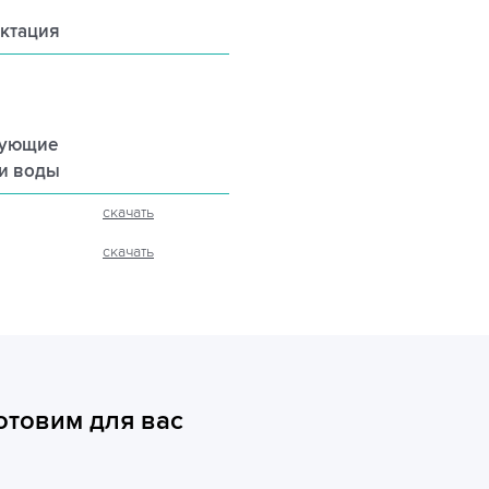
ктация
рующие
ли воды
скачать
скачать
отовим для вас