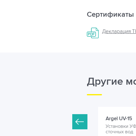
Сертификаты
Декларация ТР
Другие м
rgel UV-13
Argel UV-15
становки УФ обеззараживания
Установки У
точных вод
сточных вод