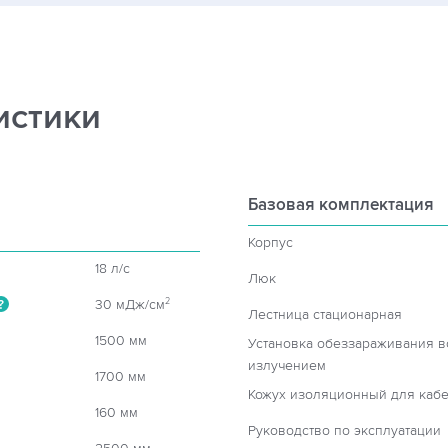
истики
Базовая комплектация
Корпус
18 л/c
Люк
30 мДж/см
2
?
Лестница стационарная
1500 мм
Установка обеззараживания 
излучением
1700 мм
Кожух изоляционный для кабе
160 мм
Руководство по эксплуатации