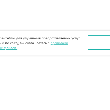
ie-файлы для улучшения предоставляемых услуг.
ю по сайту, вы соглашаетесь с
правилами
kie-файлов
.
Санкт-Петербург +7 (812) 648-28-63
spb@vo-da.ru
Мессенджеры