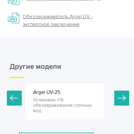
Обеззараживатель Argel UV -
экспертное заключение
Другие модели
Argel UV-25
Argel UV
Установки УФ
Установк
точных
обеззараживания сточных
обеззара
вод
вод