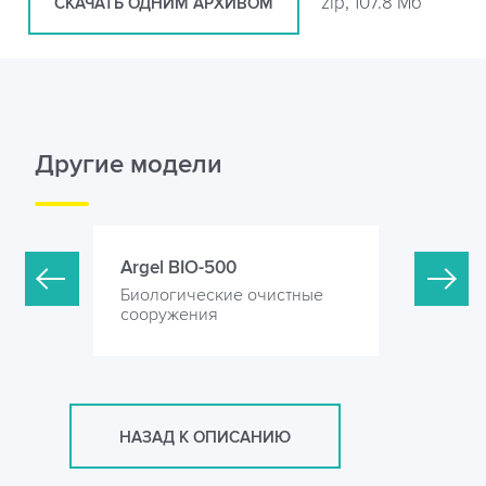
zip, 107.8 Мб
СКАЧАТЬ ОДНИМ АРХИВОМ
Другие модели
Argel BIO-500
Argel BI
стные
Биологические очистные
Биологич
сооружения
сооружен
НАЗАД К ОПИСАНИЮ