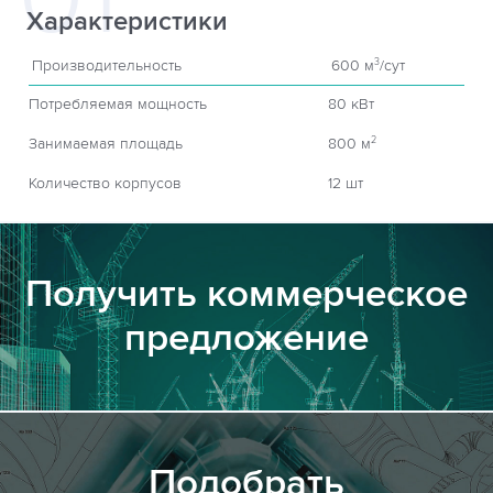
Характеристики
Производительность
600 м
/сут
3
Потребляемая мощность
80 кВт
Занимаемая площадь
800 м
2
Количество корпусов
12 шт
Получить коммерческое
предложение
Подобрать