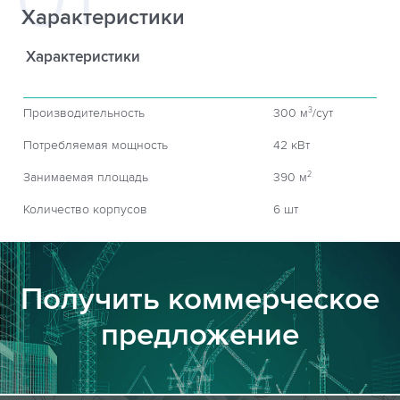
Характеристики
Характеристики
Производительность
300 м
/сут
3
Потребляемая мощность
42 кВт
Занимаемая площадь
390 м
2
Количество корпусов
6 шт
Получить коммерческое
предложение