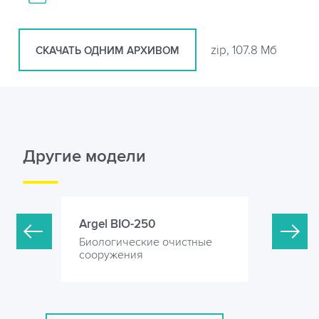
zip, 107.8 Мб
СКАЧАТЬ ОДНИМ АРХИВОМ
Другие модели
Argel BIO-250
Argel BI
стные
Биологические очистные
Биологич
сооружения
сооружен