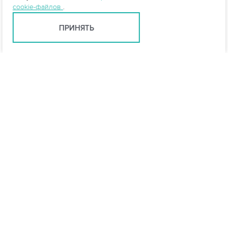
cookie-файлов
.
ПРИНЯТЬ
Санкт-Петербург +7 (812) 648-28-63
spb@vo-da.ru
Мессенджеры