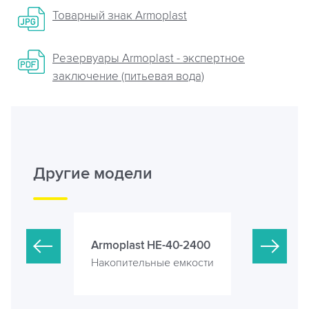
Товарный знак Armoplast
Резервуары Armoplast - экспертное
заключение (питьевая вода)
Другие модели
-40-2000
Armoplast HE-40-2400
Armoplast
е емкости
Накопительные емкости
Накопител