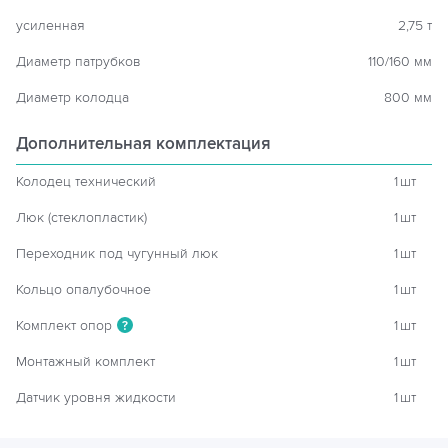
усиленная
2,75 т
Диаметр патрубков
110/160 мм
Диаметр колодца
800 мм
Дополнительная комплектация
Колодец технический
1
шт
Люк (стеклопластик)
1
шт
Переходник под чугунный люк
1
шт
Кольцо опалубочное
1
шт
Комплект опор
1
шт
?
Монтажный комплект
1
шт
Датчик уровня жидкости
1
шт