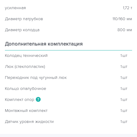
усиленная
1,72 т
Диаметр патрубков
110/160 мм
Диаметр колодца
800 мм
Дополнительная комплектация
Колодец технический
1
шт
Люк (стеклопластик)
1
шт
Переходник под чугунный люк
1
шт
Кольцо опалубочное
1
шт
Комплект опор
1
шт
?
Монтажный комплект
1
шт
Датчик уровня жидкости
1
шт