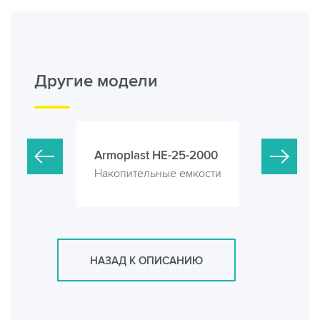
Другие модели
3 (кубов)
Armoplast HE-25-2000
Armoplast
е емкости
Накопительные емкости
Накопител
НАЗАД К ОПИСАНИЮ