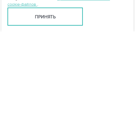
cookie-файлов
.
ПРИНЯТЬ
Санкт-Петербург +7 (812) 648-28-63
spb@vo-da.ru
Мессенджеры