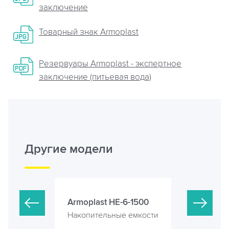
заключение
Товарный знак Armoplast
Резервуары Armoplast - экспертное
заключение (питьевая вода)
Другие модели
-5-1500
Armoplast HE-6-1500
Ёмкость 1
е емкости
Накопительные емкости
Накопител