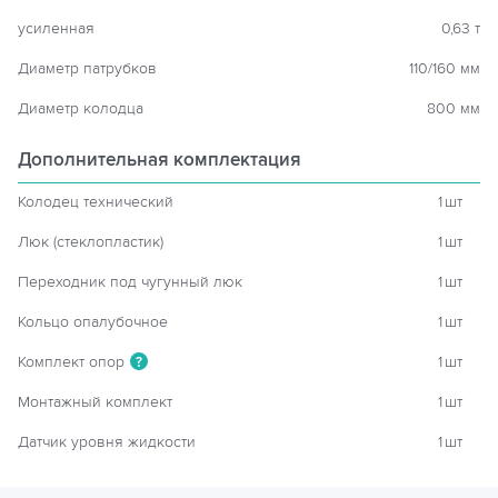
усиленная
0,63 т
Диаметр патрубков
110/160 мм
Диаметр колодца
800 мм
Дополнительная комплектация
Колодец технический
1
шт
Люк (стеклопластик)
1
шт
Переходник под чугунный люк
1
шт
Кольцо опалубочное
1
шт
Комплект опор
1
шт
?
Монтажный комплект
1
шт
Датчик уровня жидкости
1
шт