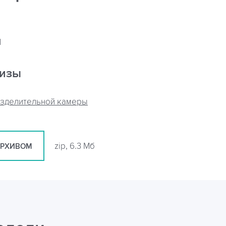
я
кизы
азделительной камеры
zip, 6.3 Мб
АРХИВОМ