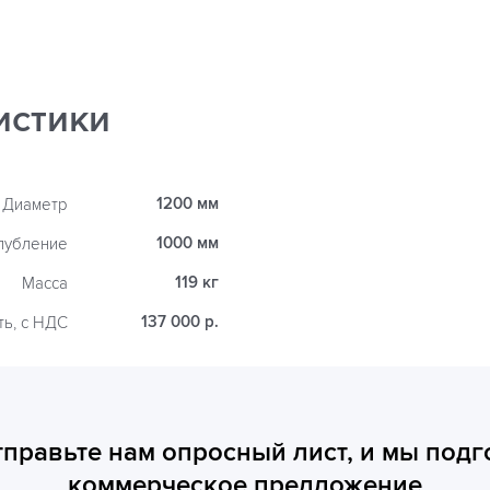
истики
1200 мм
Диаметр
1000 мм
лубление
119 кг
Масса
137 000 р.
ть, с НДС
тправьте нам опросный лист, и мы подг
коммерческое предложение