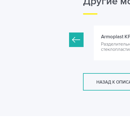
Другие м
rmoplast KP-1500-4000
Armoplast K
азделительная камера из
Разделительн
теклопластика
стеклопласти
НАЗАД К ОПИ