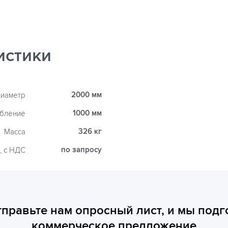
истики
2000 мм
иаметр
1000 мм
убление
326 кг
Масса
по запросу
, с НДС
тправьте нам опросный лист, и мы подг
коммерческое предложение