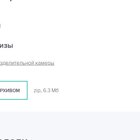
я
кизы
азделительной камеры
zip, 6.3 Мб
АРХИВОМ