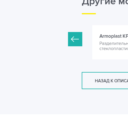
Другие м
rmoplast KP-1200-2000
Armoplast K
азделительная камера из
Разделительн
теклопластика
стеклопласти
НАЗАД К ОПИ