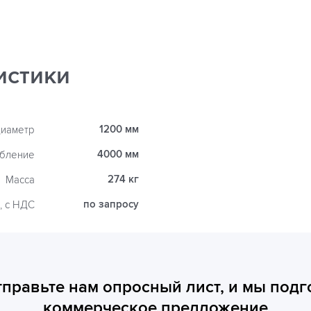
истики
1200 мм
иаметр
4000 мм
убление
274 кг
Масса
по запросу
, с НДС
тправьте нам опросный лист, и мы подг
коммерческое предложение