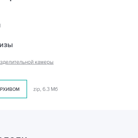
я
кизы
азделительной камеры
zip, 6.3 Мб
АРХИВОМ