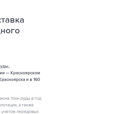
ставка
дного
руды,
сии — Красноярском
Красноярска и в 160
она тонн руды в год
лотации, а также
с учётом передовых