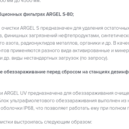
00 мм до 4500 мм.
рбционных фильтрах ARGEL S-80;
 очистки ARGEL S предназначен для удаления остаточны
, финишных загрязнений нефтепродуктами, синтетическ
о азота, радионуклидов металлов, органики и др. В кач
тов применяются разного вида активированные и минер
 др. виды нестандартных загрузок (по запросу).
е обеззараживание перед сбросом на станциях дезин
и ARGEL UV предназначена для обеззараживания очище
 Блок ультрафиолетового обеззараживания выполнен из
оболочки IP68, что позволяет работать ему при полном 
чистки выстроилась следующим образом: