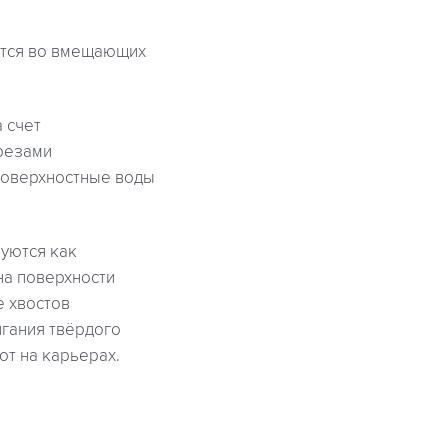
ется во вмещающих
 счет
зрезами
поверхностные воды
уются как
на поверхности
е хвостов
игания твёрдого
т на карьерах.