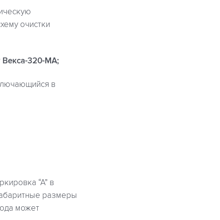
ническую
хему очистки
 Векса-320-МА;
аключающийся в
ркировка “А” в
 Габаритные размеры
вода может