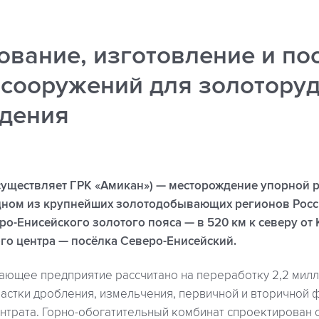
ование, изготовление и по
 сооружений для золотору
дения
существляет ГРК «Амикан») — месторождение упорной 
дном из крупнейших золотодобывающих регионов Рос
ро-Енисейского золотого пояса — в 520 км к северу от 
ого центра — посёлка Северо-Енисейский.
ющее предприятие рассчитано на переработку 2,2 милли
частки дробления, измельчения, первичной и вторичной ф
ентрата. Горно-обогатительный комбинат спроектирован 