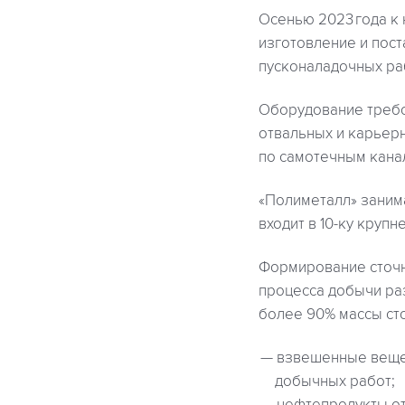
Осенью 2023 года к
изготовление и пос
пусконаладочных раб
Оборудование требо
отвальных и карьер
по самотечным кана
«Полиметалл» занима
входит в 10-ку кру
Формирование сточн
процесса добычи ра
более 90% массы ст
взвешенные вещес
добычных работ;