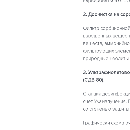
варьироваться от 25
2. Доочистка на со
Фильтр сорбционной
взвешенных веществ
веществ, аммонийног
фильтрующих элемен
природные цеолиты и
3. Ультрафиолетово
(СДВ-80).
Станция дезинфекци
счет УФ излучения.
со степенью защиты 
Графически схема о