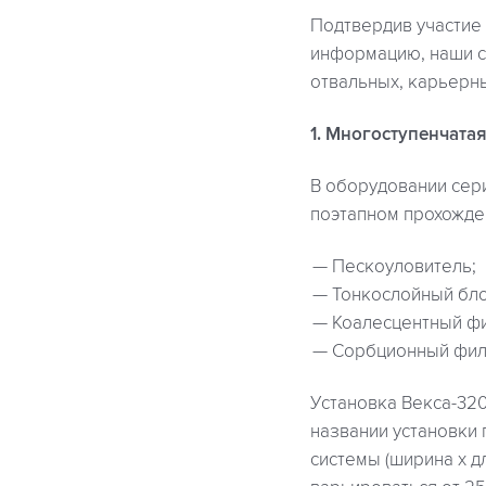
Подтвердив участие
информацию, наши с
отвальных, карьерны
1. Многоступенчата
В оборудовании сер
поэтапном прохожде
Пескоуловитель;
Тонкослойный бло
Коалесцентный фи
Сорбционный фил
Установка Векса-320
названии установки
системы (ширина х д