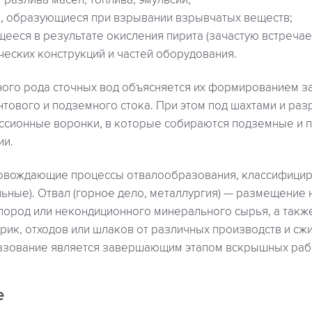
разлива масел, топлива, эмульсии;
ы, образующиеся при взрывании взрывчатых веществ;
ееся в результате окисления пирита (зачастую встреча
ческих конструкций и частей оборудования.
ого рода сточных вод объясняется их формированием за
нтового и подземного стока. При этом под шахтами и ра
сионные воронки, в которые собираются подземные и 
ии.
овождающие процессы отвалообразования, классифицир
ьные). Отвал (горное дело, металлургия) — размещение 
пород или некондиционного минерального сырья, а такж
ик, отходов или шлаков от различных производств и сж
азование является завершающим этапом вскрышных рабо
е