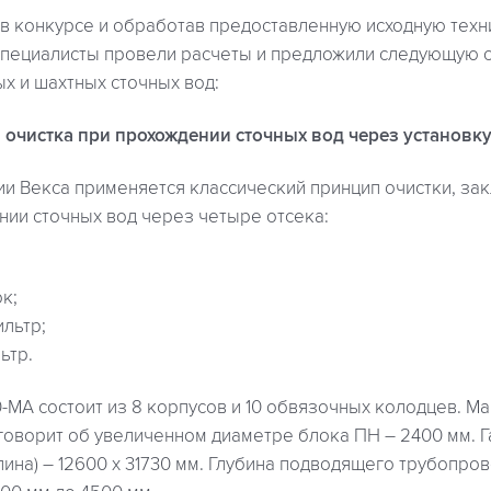
 в конкурсе и обработав предоставленную исходную тех
пециалисты провели расчеты и предложили следующую с
х и шахтных сточных вод:
я очистка при прохождении сточных вод через установку
ии Векса применяется классический принцип очистки, з
нии сточных вод через четыре отсека:
к;
льтр;
ьтр.
-МА состоит из 8 корпусов и 10 обвязочных колодцев. Ма
 говорит об увеличенном диаметре блока ПН – 2400 мм.
лина) – 12600 х 31730 мм. Глубина подводящего трубопро