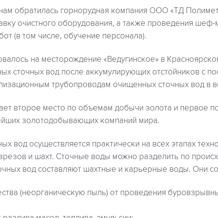
 нам обратилась горнорудная компания ООО «ТД Полимет
тавку очистного оборудования, а также проведения шеф-
от (в том числе, обучение персонала).
валось на месторождение «Ведугинское» в Красноярском
ных сточных вод после аккумулирующих отстойников с 
лизационным трубопроводам очищенных сточных вод в в
ет второе место по объемам добычи золота и первое по
пнейших золотодобывающих компаний мира.
ых вод осуществляется практически на всех этапах техн
зрезов и шахт. Сточные воды можно разделить по проис
очных вод составляют шахтные и карьерные воды. Они с
тва (неорганическую пыль) от проведения буровзрывн