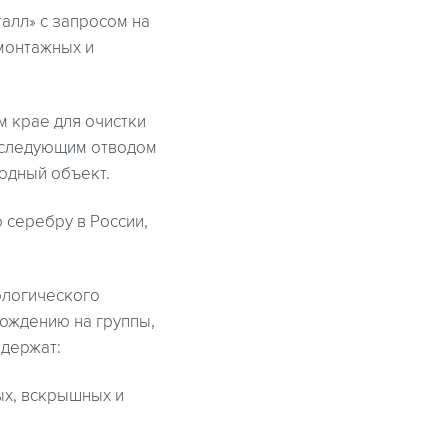
алл» с запросом на
монтажных и
 крае для очистки
последующим отводом
одный объект.
 серебру в России,
ологического
хождению на группы,
одержат:
ых, вскрышных и