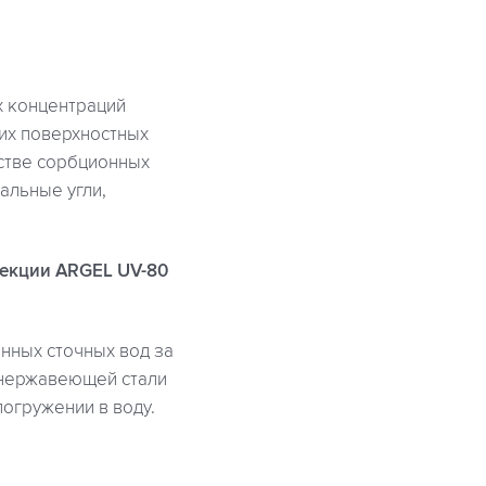
х концентраций
их поверхностных
естве сорбционных
альные угли,
фекции ARGEL UV-80
нных сточных вод за
 нержавеющей стали
погружении в воду.