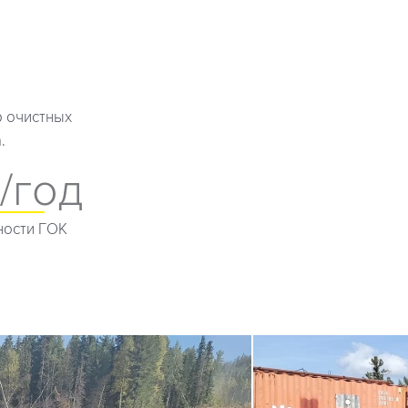
р очистных
.
т/год
ости ГОК