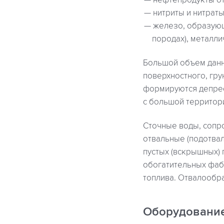
нефтепродукты от 
нитриты и нитрат
железо, образующ
породах), металли
Большой объем данн
поверхностного, гру
формируются депрес
с большой территор
Сточные воды, сопр
отвальные (подотвал
пустых (вскрышных) 
обогатительных фабр
топлива. Отвалообр
Оборудовани