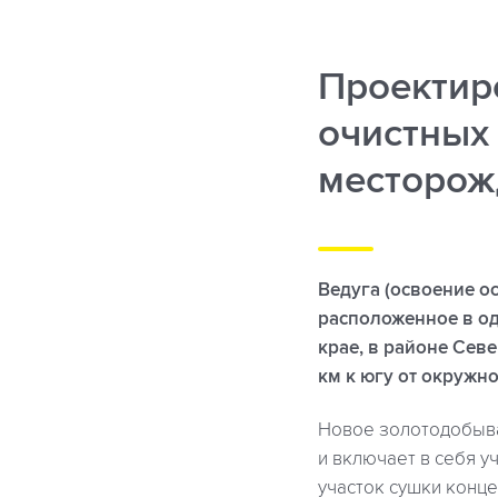
Проектир
очистных
месторож
Ведуга (освоение о
расположенное в о
крае, в районе Севе
км к югу от окружн
Новое золотодобыва
и включает в себя у
участок сушки конц