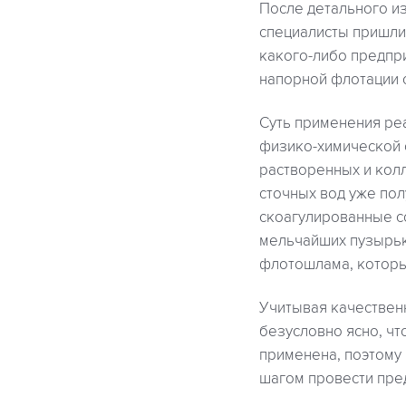
После детального и
специалисты пришли 
какого-либо предпр
напорной флотации 
Суть применения ре
физико-химической о
растворенных и кол
сточных вод уже по
скоагулированные с
мельчайших пузырьк
флотошлама, которы
Учитывая качественн
безусловно ясно, ч
применена, поэтому
шагом провести пре