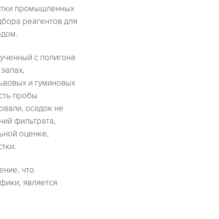
истки промышленных
одбора реагентов для
одом.
ученный с полигона
запах,
ьвовых и гуминовых
ость пробы
овали, осадок не
ний фильтрата,
ьной оценке,
тки.
ение, что
фики, является