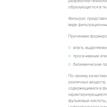
разработки техноло
образующегося в те
Фильтрат, представл
виде фильтрационны
Причинами формиров
влага, выделяема
просачивание атм
биохимические пр
По своему качестве
различных веществ,
содержащимися в фи
характеризующиеся 
фульвовые кислоты,