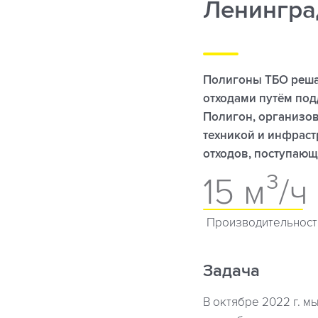
Ленинград
Полигоны ТБО реш
отходами путём под
Полигон, организо
техникой и инфраст
отходов, поступающи
15 м³/ч
Производительнос
Задача
В октябре 2022 г. м