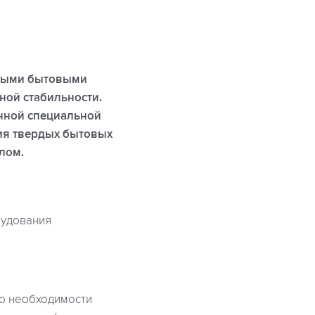
рдыми бытовыми
ной стабильности.
нной специальной
ия твердых бытовых
елом.
рудования
 о необходимости