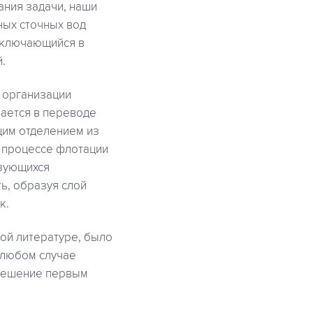
ания задачи, наши
ных сточных вод
заключающийся в
.
 организации
чается в переводе
щим отделением из
 процессе флотации
азующихся
ь, образуя слой
к.
ной литературе, было
 любом случае
 решение первым