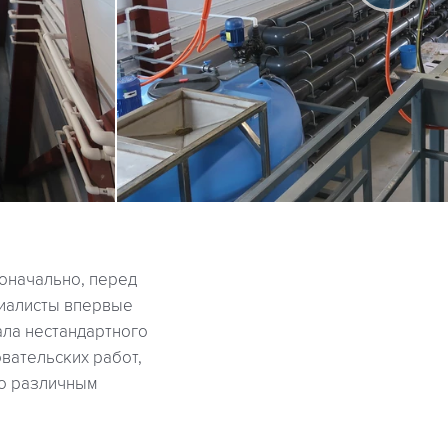
оначально, перед
циалисты впервые
ала нестандартного
вательских работ,
по различным