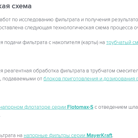
кая схема
абот по исследованию фильтрата и получения результато
оставлена следующая технологическая схема процесса о
я подачи фильтрата с накопителя (карты) на
трубчатый с
я реагентная обработка фильтрата в трубчатом смесител
, подаваемыми от
блоков приготовления и дозирования
напорном флотаторе серии
Flotomax-S
с отведением шла
.
ьтрата на
напорные фильтры серии
MayerKraft
.