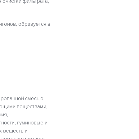
 очистки фильтрата,
игонов, образуется в
рированной смесью
яющими веществами,
ия,
ности, гуминовые и
х веществ и