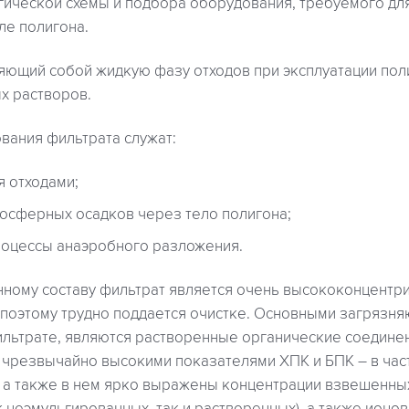
гической схемы и подбора оборудования, требуемого для
ле полигона.
яющий собой жидкую фазу отходов при эксплуатации пол
х растворов.
ания фильтрата служат:
я отходами;
осферных осадков через тело полигона;
оцессы анаэробного разложения.
нному составу фильтрат является очень высококонцент
 поэтому трудно поддается очистке. Основными загрязн
льтрате, являются растворенные органические соединен
чрезвычайно высокими показателями ХПК и БПК – в част
 а также в нем ярко выражены концентрации взвешенны