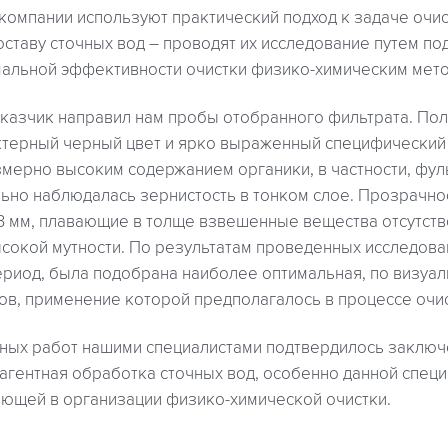
компании используют практический подход к задаче оч
составу сточных вод – проводят их исследование путем п
альной эффективности очистки физико-химическим мет
аказчик направил нам пробы отобранного фильтрата. Пол
ктерный черный цвет и ярко выраженный специфический 
мерно высоким содержанием органики, в частности, фул
льно наблюдалась зернистость в тонком слое. Прозрачн
3 мм, плавающие в толще взвешенные вещества отсутств
сокой мутности. По результатам проведенных исследова
ериод, была подобрана наиболее оптимальная, по визуал
ов, применение которой предполагалось в процессе очис
ных работ нашими специалистами подтвердилось заключ
агентная обработка сточных вод, особенно данной специ
ющей в организации физико-химической очистки.