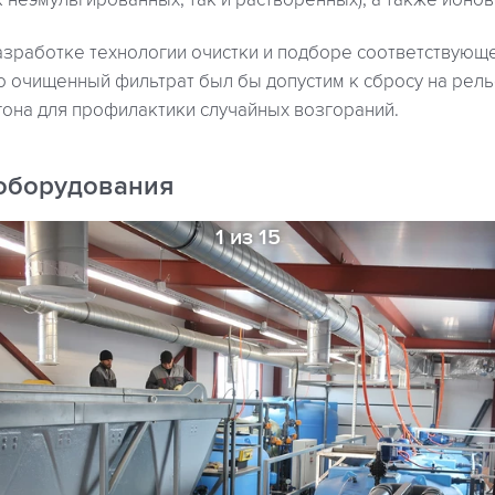
 неэмульгированных, так и растворенных), а также ионо
разработке технологии очистки и подборе соответствующ
о очищенный фильтрат был бы допустим к сбросу на рель
гона для профилактики случайных возгораний.
оборудования
1 из 15