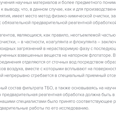
зучения научных материалов и более предметного поним
к выводу, что, в данном случае, как и для производствен
иятия, имеет место метод физико-химической очистки, 
с обязательной предварительной реагентной обработкой
агентов, являющихся, как правило, неотъемлемой частью
чистки, – в частности, коагулянта и флокулянта – заклю
лоидных загрязнений в нерастворимую фазу с последую
лученных взвешенных веществ на напорном флотаторе. В
оединения отделяются от сточных вод посредством обр
ов воздуха, вместе с которыми всплывают на поверхност
й непрерывно сгребается в специальный приемный отсе
ый состав фильтрата ТБО, а также основываясь на науч
то предварительная реагентная обработка должна быть в
 нашими специалистами было принято соответствующее
дварительные работы по его исследованию.