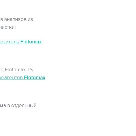
в анализов из
чистки:
меситель
Flotomax
е Flotomax TS
 реагентов
Flotomax
ма в отдельный