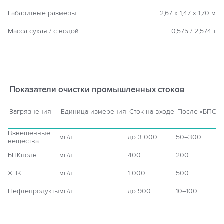
Габаритные размеры
2,67 х 1,47 х 1,70 м
Масса сухая / с водой
0,575 / 2,574 т
Показатели очистки промышленных стоков
Загрязнения
Единица измерения
Сток на входе
После «БПО»
Взвешенные
мг/л
до 3 000
50–300
вещества
БПКполн
мг/л
400
200
ХПК
мг/л
1 000
500
Нефтепродукты
мг/л
до 900
10–100