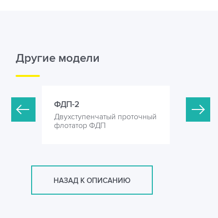
Другие модели
ФДП-2
ФДП-6
оточный
Двухступенчатый проточный
Двухступ
флотатор ФДП
флотатор
НАЗАД К ОПИСАНИЮ