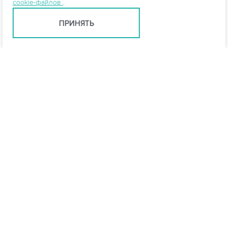
cookie-файлов
.
ПРИНЯТЬ
Санкт-Петербург +7 (812) 648-28-63
spb@vo-da.ru
Мессенджеры