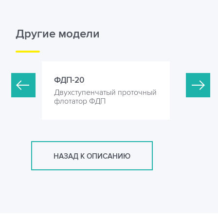
Другие модели
ФДП-20
ФДП-40
оточный
Двухступенчатый проточный
Двухступ
флотатор ФДП
флотатор
НАЗАД К ОПИСАНИЮ