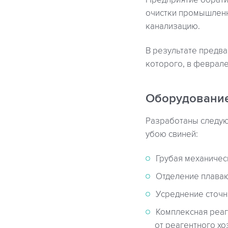
Предприятие обратил
очистки промышленн
канализацию.
В результате предв
которого, в феврале
Оборудовани
Разработаны следую
убою свиней:
Грубая механичес
Отделение плава
Усреднение сточн
Комплексная реаг
от реагентного х