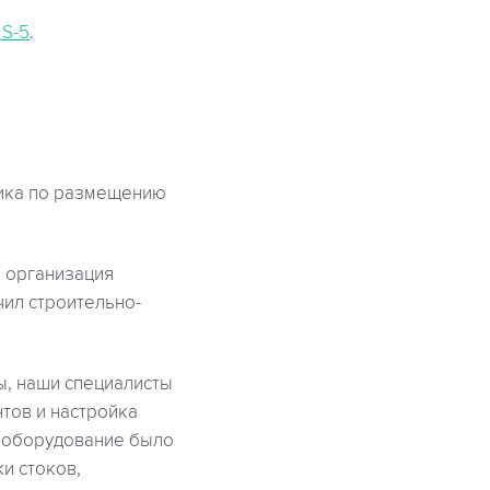
 S-5
.
чика по размещению
а организация
чил строительно-
ы, наши специалисты
тов и настройка
е оборудование было
и стоков,