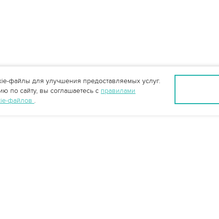
ie-файлы для улучшения предоставляемых услуг.
ю по сайту, вы соглашаетесь с
правилами
kie-файлов
.
Санкт-Петербург +7 (812) 648-28-63
spb@vo-da.ru