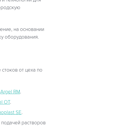
 и технологии для
городскую
ение, на основании
ку оборудования.
стоков от цеха по
е
Argel RM
.
el OT
.
oplast SE
.
 подачей растворов