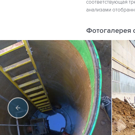
соответствующая тр
анализами отобранн
Фотогалерея 