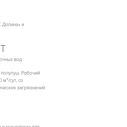
 Долина» и
т
очных вод
и полутуш. Рабочий
 м³/сут, со
ических загрязнений