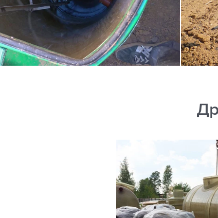
Др
»
я станция и