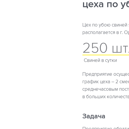
цеха по 
Цех по убою свиней
располагается в г. 
250 шт.
Свиней в сутки
Предприятие осущест
график цеха – 2 сме
среднечасовым пост
в больших количеств
Задача