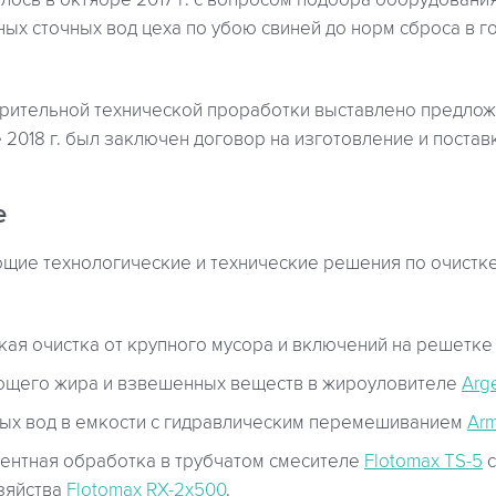
ось в октябре 2017 г. с вопросом подбора оборудования
ых сточных вод цеха по убою свиней до норм сброса в 
арительной технической проработки выставлено предлож
 2018 г. был заключен договор на изготовление и постав
е
щие технологические и технические решения по очистке 
кая очистка от крупного мусора и включений на решетк
ющего жира и взвешенных веществ в жироуловителе
Arg
ых вод в емкости с гидравлическим перемешиванием
Arm
ентная обработка в трубчатом смесителе
Flotomax TS-5
с
озяйства
Flotomax RX-2х500
.