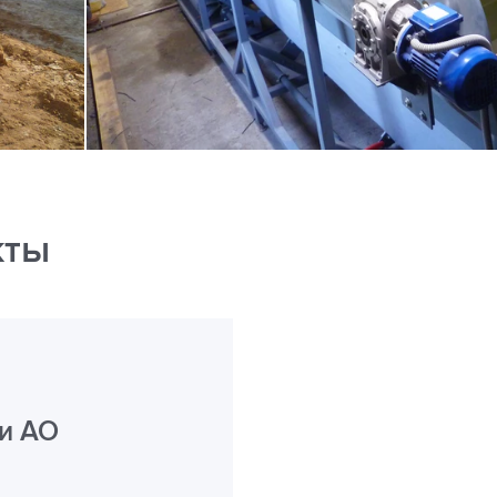
кты
ии АО