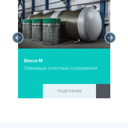
Векса-М
Ливневые очистные сооружения
ПОДРОБНЕЕ
→